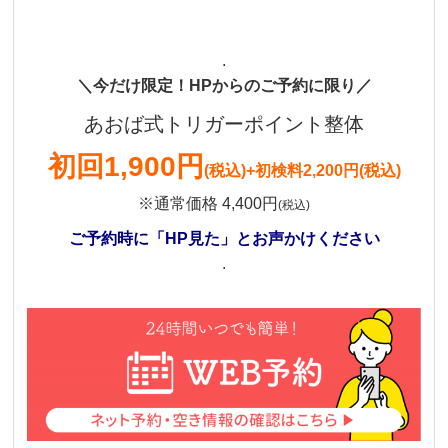
.
＼今だけ限定！HPからのご予約に限り／
あおば式トリガーポイント整体
初回
1,900円
(税込)
+初検料2,200円(税込)
※通常価格 4,400円
(税込)
ご予約時に「HP見た」とお声かけください
.