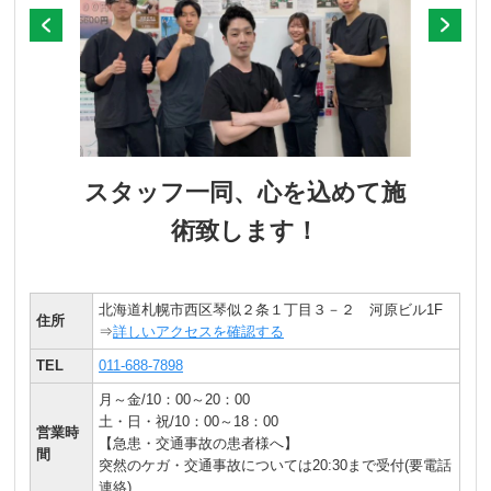
スタッフ一同、心を込めて施
術致します！
北海道札幌市西区琴似２条１丁目３－２ 河原ビル1F
住所
⇒
詳しいアクセスを確認する
TEL
011-688-7898
月～金/10：00～20：00
土・日・祝/10：00～18：00
営業時
【急患・交通事故の患者様へ】
間
突然のケガ・交通事故については20:30まで受付(要電話
連絡)