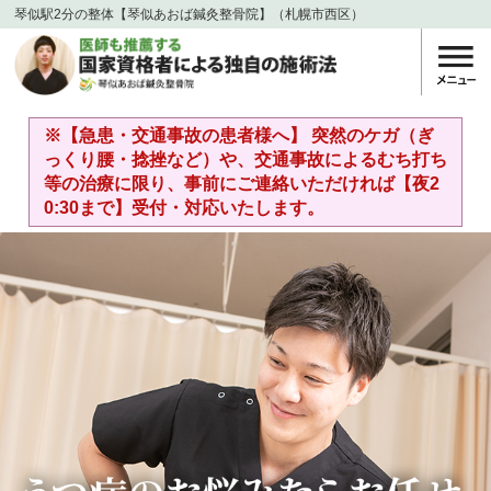
琴似駅2分の整体【琴似あおば鍼灸整骨院】（札幌市西区）
※【急患・交通事故の患者様へ】 突然のケガ（ぎ
っくり腰・捻挫など）や、交通事故によるむち打ち
等の治療に限り、事前にご連絡いただければ【夜2
0:30まで】受付・対応いたします。