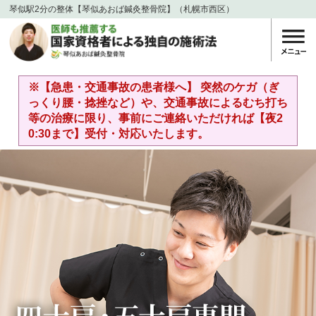
琴似駅2分の整体【琴似あおば鍼灸整骨院】（札幌市西区）
※【急患・交通事故の患者様へ】 突然のケガ（ぎ
っくり腰・捻挫など）や、交通事故によるむち打ち
等の治療に限り、事前にご連絡いただければ【夜2
0:30まで】受付・対応いたします。